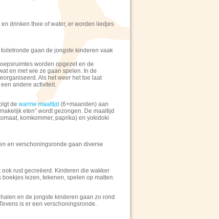
 en drinken thee of water, er worden liedjes
toiletronde gaan de jongste kinderen vaak
roepsruimtes worden opgezet en de
wat en met wie ze gaan spelen. In de
eorganiseerd. Als het weer het toe laat
 een andere activiteit.
olgt de
(6+maanden) aan
warme maaltijd
“smakelijk eten” wordt gezongen. De maaltijd
. tomaat, komkommer, paprika) en yokidoki
sen en verschoningsronde gaan diverse
t ook rust gecreëerd. Kinderen die wakker
ls boekjes lezen, tekenen, spelen op matten.
 halen en de jongste kinderen gaan zo rond
 Tevens is er een verschoningsronde.