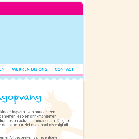
EN
WERKEN BIJ ONS
CONTACT
 kinderdagverblijven houden een
opgenomen: eet- en drinkmomenten,
trondes en activiteitenmomenten. Dit geeft
dagstructuur ziet er globaal als volgt uit:
ren en/of bespreken van eventuele