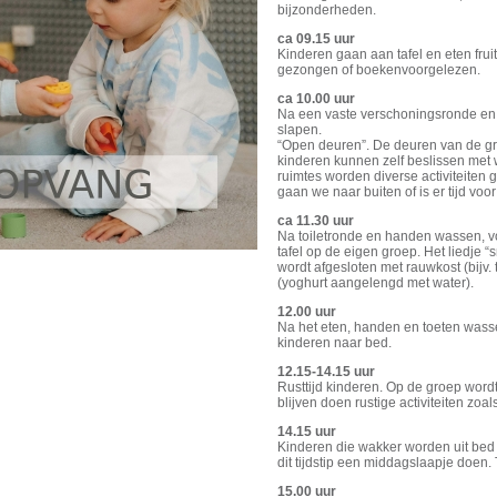
bijzonderheden.
ca 09.15 uur
Kinderen gaan aan tafel en eten fruit
gezongen of boekenvoorgelezen.
ca 10.00 uur
Na een vaste verschoningsronde en 
slapen.
“Open deuren”. De deuren van de g
kinderen kunnen zelf beslissen met 
ruimtes worden diverse activiteiten g
gaan we naar buiten of is er tijd voor
ca 11.30 uur
Na toiletronde en handen wassen, v
tafel op de eigen groep. Het liedje 
wordt afgesloten met rauwkost (bijv
(yoghurt aangelengd met water).
12.00 uur
Na het eten, handen en toeten was
kinderen naar bed.
12.15-14.15 uur
Rusttijd kinderen. Op de groep word
blijven doen rustige activiteiten zoa
14.15 uur
Kinderen die wakker worden uit bed
dit tijdstip een middagslaapje doen.
15.00 uur